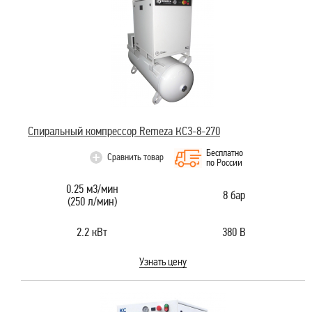
Спиральный компрессор Remeza КС3-8-270
Бесплатно
Сравнить товар
по России
0.25 м3/мин
8 бар
(250 л/мин)
2.2 кВт
380 В
Узнать цену