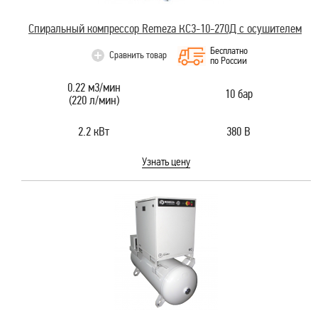
Спиральный компрессор Remeza КС3-10-270Д с осушителем
Бесплатно
Сравнить товар
по России
0.22 м3/мин
10 бар
(220 л/мин)
2.2 кВт
380 В
Узнать цену