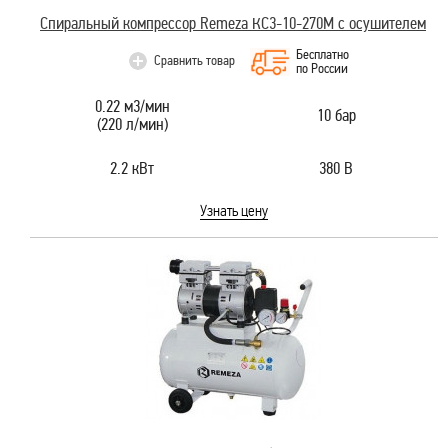
Спиральный компрессор Remeza КС3-10-270М с осушителем
Бесплатно
Сравнить товар
по России
0.22 м3/мин
10 бар
(220 л/мин)
2.2 кВт
380 В
Узнать цену