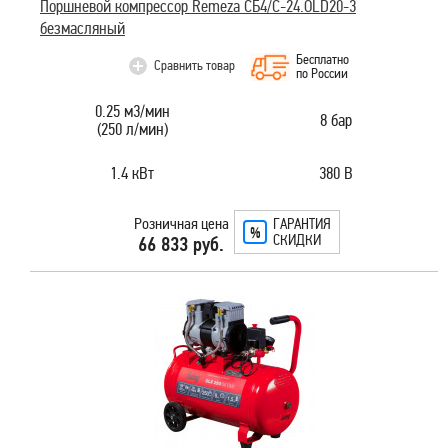
Поршневой компрессор Remeza СБ4/C-24.OLD20-3
безмасляный
Бесплатно
Сравнить товар
по России
0.25 м3/мин
8 бар
(250 л/мин)
1.4 кВт
380 В
Розничная цена
ГАРАНТИЯ
СКИДКИ
66 833 руб.