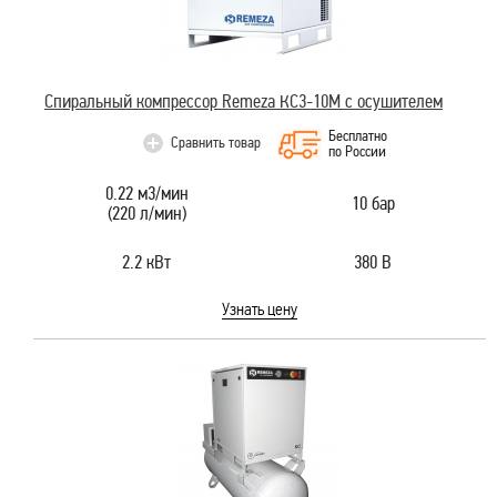
Спиральный компрессор Remeza КС3-10М с осушителем
Бесплатно
Сравнить товар
по России
0.22 м3/мин
10 бар
(220 л/мин)
2.2 кВт
380 В
Узнать цену