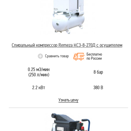
Спиральный компрессор Remeza КС3-8-270Д с осушителем
Бесплатно
Сравнить товар
по России
0.25 м3/мин
8 бар
(250 л/мин)
2.2 кВт
380 В
Узнать цену