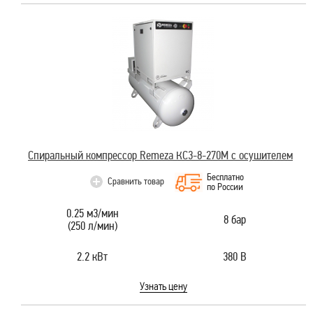
Спиральный компрессор Remeza КС3-8-270М с осушителем
Бесплатно
Сравнить товар
по России
0.25 м3/мин
8 бар
(250 л/мин)
2.2 кВт
380 В
Узнать цену