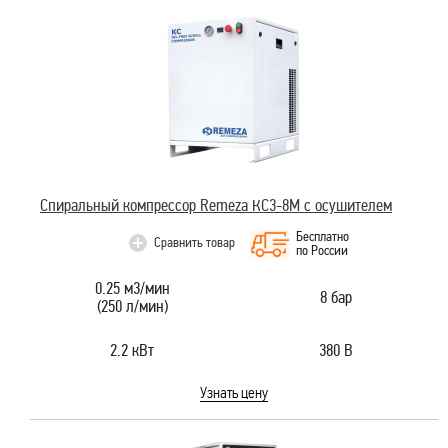
Спиральный компрессор Remeza КС3-8М с осушителем
Бесплатно
Сравнить товар
по России
0.25 м3/мин
8 бар
(250 л/мин)
2.2 кВт
380 В
Узнать цену