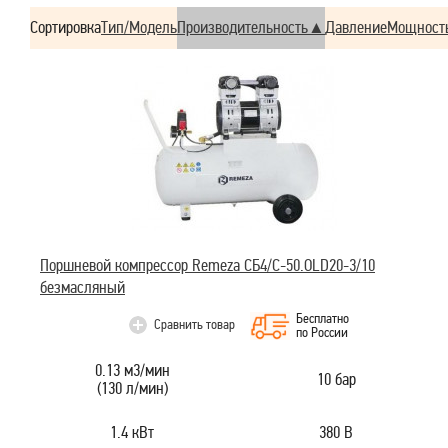
Сортировка
Тип/Модель
Производительность
Давление
Мощност
Поршневой компрессор Remeza СБ4/C-50.OLD20-3/10
безмасляный
Бесплатно
Сравнить товар
по России
0.13 м3/мин
10 бар
(130 л/мин)
1.4 кВт
380 В