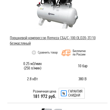
Поршневой компрессор Remeza СБ4/С-100.OLD20-3T/10
безмасляный
Бесплатно
Сравнить товар
по России
0.25 м3/мин
10 бар
(250 л/мин)
2.8 кВт
380 В
Розничная цена
ГАРАНТИЯ
СКИДКИ
181 972 руб.