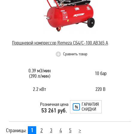
Поршневой компрессор Remeza СБ4/С-100.АВ365 A
Сравнить товар
0.39 м3/мин
10 бар
(390 л/мин)
2.2 кВт
220 В
Розничная цена
ГАРАНТИЯ
СКИДКИ
53 261 руб.
Страницы:
1
2
3
4
5
>