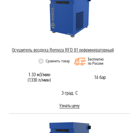
Осушитель воздуха Remeza RFD 81 рефрижераторный
Бесплатно
Сравнить товар
по России
1.33 м3/мин
16 бар
(1330 л/мин)
3 град. С
Узнать цену