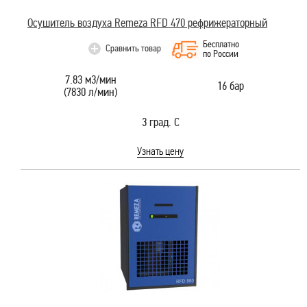
Осушитель воздуха Remeza RFD 470 рефрижераторный
Бесплатно
Сравнить товар
по России
7.83 м3/мин
16 бар
(7830 л/мин)
3 град. С
Узнать цену