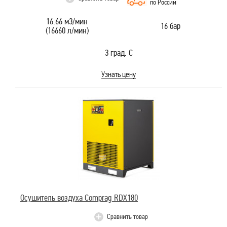
по России
16.66 м3/мин
16 бар
(16660 л/мин)
3 град. С
Узнать цену
Осушитель воздуха Comprag RDX180
Сравнить товар