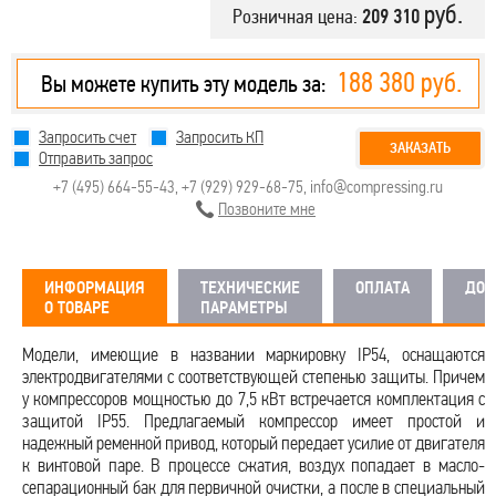
руб.
Розничная цена:
209 310
188 380 руб.
Вы можете купить эту модель за:
Запросить счет
Запросить КП
ЗАКАЗАТЬ
Отправить запрос
+7 (495) 664-55-43
,
+7 (929) 929-68-75
,
info@compressing.ru
Позвоните мне
ИНФОРМАЦИЯ
ТЕХНИЧЕСКИЕ
ОПЛАТА
ДОС
О ТОВАРЕ
ПАРАМЕТРЫ
Модели, имеющие в названии маркировку IP54, оснащаются
электродвигателями с соответствующей степенью защиты. Причем
у компрессоров мощностью до 7,5 кВт встречается комплектация с
защитой IP55. Предлагаемый компрессор имеет простой и
надежный ременной привод, который передает усилие от двигателя
к винтовой паре. В процессе сжатия, воздух попадает в масло-
сепарационный бак для первичной очистки, а после в специальный