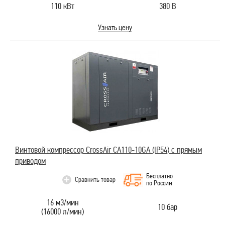
110 кВт
380 В
Узнать цену
Винтовой компрессор CrossAir CA110-10GA (IP54) с прямым
приводом
Бесплатно
Сравнить товар
по России
16 м3/мин
10 бар
(16000 л/мин)