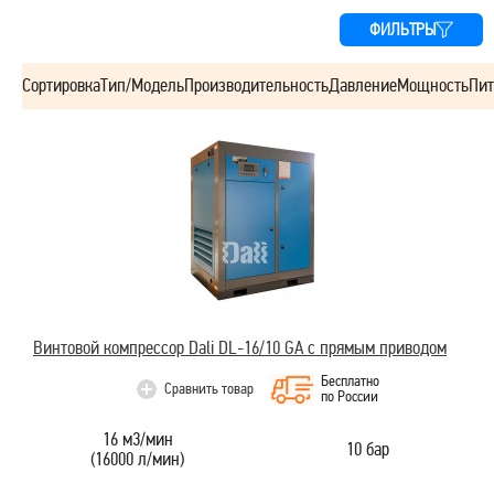
ФИЛЬТРЫ
Сортировка
Тип/Модель
Производительность
Давление
Мощность
Пит
Винтовой компрессор Dali DL-16/10 GA с прямым приводом
Бесплатно
Сравнить товар
по России
16 м3/мин
10 бар
(16000 л/мин)