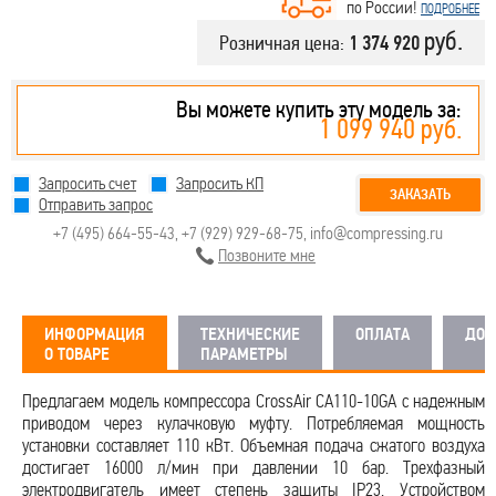
по России!
ПОДРОБНЕЕ
руб.
Розничная цена:
1 374 920
Вы можете купить эту модель за:
1 099 940 руб.
Запросить счет
Запросить КП
ЗАКАЗАТЬ
Отправить запрос
+7 (495) 664-55-43
,
+7 (929) 929-68-75
,
info@compressing.ru
Позвоните мне
ИНФОРМАЦИЯ
ТЕХНИЧЕСКИЕ
ОПЛАТА
ДОС
О ТОВАРЕ
ПАРАМЕТРЫ
Предлагаем модель компрессора CrossAir CA110-10GA с надежным
приводом через кулачковую муфту. Потребляемая мощность
установки составляет 110 кВт. Объемная подача сжатого воздуха
достигает 16000 л/мин при давлении 10 бар. Трехфазный
электродвигатель имеет степень защиты IP23. Устройством