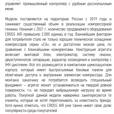
управляет промышленный контроллер с удобным русскоязычным
меню.
Модели поставляются на территорию России с 2019 года и
занимают существенный объем в реализации компрессорной
техники. Начиная с 2021 г. количество продаваемого оборудования
CROSS AIR превысило 2.000 единиц в год. Важнейшим фактором
для потребителя стало не только хорошее техническое оснащение
компрессоров серии «CA», но и достаточно низкая цена, по
сравнению с ближайшими конкурентами. Конструкция агрегата
включает винтовой блок, электромотор, систему смазки,
двухступенчатую сепарацию, радиатор охлаждения и контроллер с
ЖК-дисплеем. Всё это размещается в компактном шумозащитном
корпусе, который имеет быстросъемные боковые панели для
облегчения доступа к внутренним элементам компрессора. Для
монтажа заказчику не потребуется возводить специальный
фундамент – агрегат может устанавливаться на твердой ровной
поверхности, т.к. не передает вибрационную нагрузку во время
работы. Покупкой данной модели наверняка заинтересуются те
клиенты, которые не хотят переплачивать за известность бренда.
Хотя нужно отметить, что CROSS AIR уже также имеет свою долю
популярности среди покупателей.