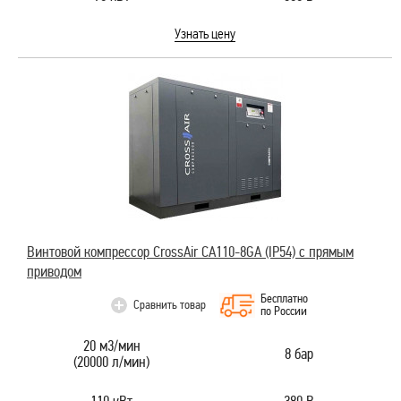
Узнать цену
Винтовой компрессор CrossAir CA110-8GA (IP54) с прямым
приводом
Бесплатно
Сравнить товар
по России
20 м3/мин
8 бар
(20000 л/мин)