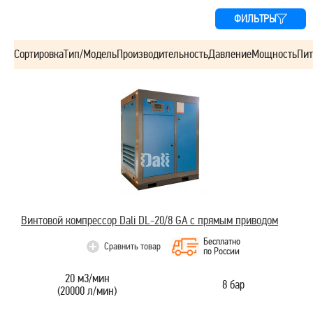
ФИЛЬТРЫ
Сортировка
Тип/Модель
Производительность
Давление
Мощность
Пит
Винтовой компрессор Dali DL-20/8 GA с прямым приводом
Бесплатно
Сравнить товар
по России
20 м3/мин
8 бар
(20000 л/мин)