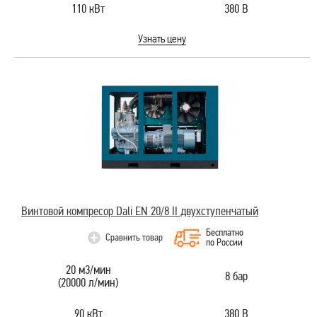
110 кВт
380 В
Узнать цену
Винтовой компресор Dali EN 20/8 II двухступенчатый
Бесплатно
Сравнить товар
по России
20 м3/мин
8 бар
(20000 л/мин)
90 кВт
380 В