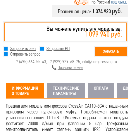
по России!
ПОДРОБНЕЕ
руб.
Розничная цена:
1 374 920
Вы можете купить эту модель за:
1 099 940 руб.
Запросить счет
Запросить КП
ЗАКАЗАТЬ
Отправить запрос
+7 (495) 664-55-43
,
+7 (929) 929-68-75
,
info@compressing.ru
Позвоните мне
ИНФОРМАЦИЯ
ТЕХНИЧЕСКИЕ
ОПЛАТА
ДОС
О ТОВАРЕ
ПАРАМЕТРЫ
Предлагаем модель компрессора CrossAir CA110-8GA с надежным
приводом через кулачковую муфту. Потребляемая мощность
установки составляет 110 кВт. Объемная подача сжатого воздуха
достигает 20000 л/мин при давлении 8 бар. Трехфазный
электродвигатель имеет степень защиты IP23. Устройством