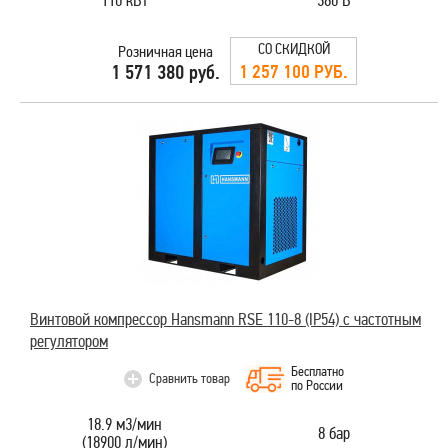
110 кВт
380 В
СО СКИДКОЙ
Розничная цена
1 257 100 РУБ.
1 571 380 руб.
Винтовой компрессор Hansmann RSE 110-8 (IP54) с частотным
регулятором
Бесплатно
Сравнить товар
по России
18.9 м3/мин
8 бар
(18900 л/мин)