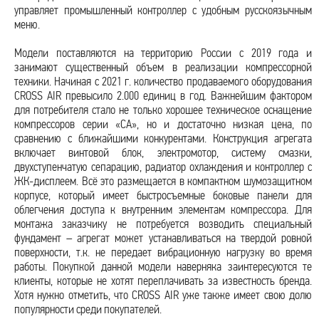
управляет промышленный контроллер с удобным русскоязычным
меню.
Модели поставляются на территорию России с 2019 года и
занимают существенный объем в реализации компрессорной
техники. Начиная с 2021 г. количество продаваемого оборудования
CROSS AIR превысило 2.000 единиц в год. Важнейшим фактором
для потребителя стало не только хорошее техническое оснащение
компрессоров серии «CA», но и достаточно низкая цена, по
сравнению с ближайшими конкурентами. Конструкция агрегата
включает винтовой блок, электромотор, систему смазки,
двухступенчатую сепарацию, радиатор охлаждения и контроллер с
ЖК-дисплеем. Всё это размещается в компактном шумозащитном
корпусе, который имеет быстросъемные боковые панели для
облегчения доступа к внутренним элементам компрессора. Для
монтажа заказчику не потребуется возводить специальный
фундамент – агрегат может устанавливаться на твердой ровной
поверхности, т.к. не передает вибрационную нагрузку во время
работы. Покупкой данной модели наверняка заинтересуются те
клиенты, которые не хотят переплачивать за известность бренда.
Хотя нужно отметить, что CROSS AIR уже также имеет свою долю
популярности среди покупателей.