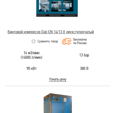
Винтовой компресор Dali EN 14/13 II двухступенчатый
Бесплатно
Сравнить товар
по России
14 м3/мин
13 бар
(14000 л/мин)
90 кВт
380 В
Узнать цену