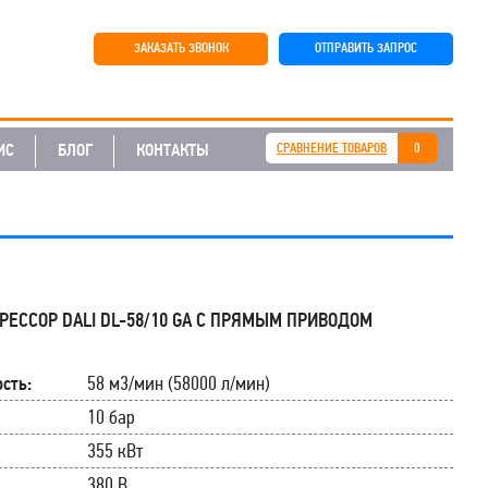
ЗАКАЗАТЬ ЗВОНОК
ОТПРАВИТЬ ЗАПРОС
ИС
БЛОГ
КОНТАКТЫ
СРАВНЕНИЕ ТОВАРОВ
0
РЕССОР DALI DL-58/10 GA С ПРЯМЫМ ПРИВОДОМ
сть:
58 м3/мин (58000 л/мин)
10 бар
355 кВт
380 В