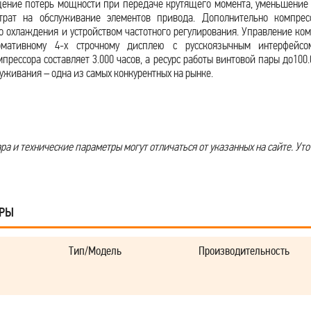
щение потерь мощности при передаче крутящего момента, уменьшение 
рат на обслуживание элементов привода. Дополнительно компрес
о охлаждения и устройством частотного регулирования. Управление ком
рмативному 4-х строчному дисплею с русскоязычным интерфейсо
рессора составляет 3.000 часов, а ресурс работы винтовой пары до100.
уживания – одна из самых конкурентных на рынке.
а и технические параметры могут отличаться от указанных на сайте. Уто
АРЫ
Тип/Модель
Производительность