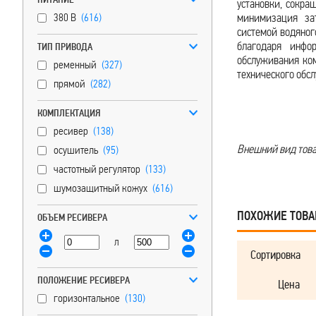
установки, сокра
380 В
(616)
минимизация зат
системой водяног
благодаря инфо
ТИП ПРИВОДА
обслуживания комп
ременный
(327)
технического обсл
прямой
(282)
КОМПЛЕКТАЦИЯ
ресивер
(138)
Внешний вид товар
осушитель
(95)
частотный регулятор
(133)
шумозащитный кожух
(616)
ПОХОЖИЕ ТОВ
ОБЪЕМ РЕСИВЕРА
л
Сортировка
ПОЛОЖЕНИЕ РЕСИВЕРА
Цена
горизонтальное
(130)