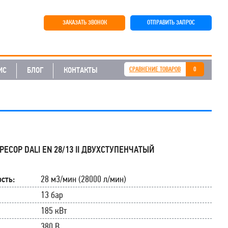
ЗАКАЗАТЬ ЗВОНОК
ОТПРАВИТЬ ЗАПРОС
ИС
БЛОГ
КОНТАКТЫ
СРАВНЕНИЕ ТОВАРОВ
0
ЕСОР DALI EN 28/13 II ДВУХСТУПЕНЧАТЫЙ
сть:
28 м3/мин (28000 л/мин)
13 бар
185 кВт
380 В