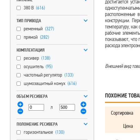
достигается уст
380 В
(616)
одноступенчаты
расположенные в
конструкции. Пе
ТИП ПРИВОДА
температуру, как 
ременный
(327)
рабочие элементы
прямой
(282)
показывают, что 
расхода электроэ
КОМПЛЕКТАЦИЯ
ресивер
(138)
Внешний вид товар
осушитель
(95)
частотный регулятор
(133)
шумозащитный кожух
(616)
ПОХОЖИЕ ТОВ
ОБЪЕМ РЕСИВЕРА
л
Сортировка
ПОЛОЖЕНИЕ РЕСИВЕРА
Цена
горизонтальное
(130)