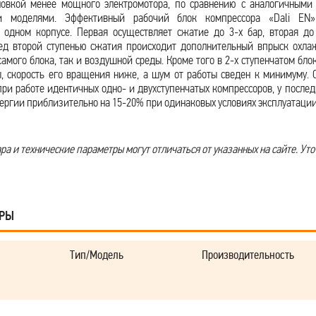
ановкой менее мощного электромотора, по сравнению с аналогичными
ми моделями. Эффективный рабочий блок компрессора «Dali EN
 одном корпусе. Первая осуществляет сжатие до 3-х бар, вторая до 
ред второй ступенью сжатия происходит дополнительный впрыск охлаж
самого блока, так и воздушной среды. Кроме того в 2-х ступенчатом бло
, скорость его вращения ниже, а шум от работы сведен к минимуму.
при работе идентичных одно- и двухступенчатых компрессоров, у после
нергии приблизительно на 15-20% при одинаковых условиях эксплуатации
а и технические параметры могут отличаться от указанных на сайте. Уто
АРЫ
Тип/Модель
Производительность