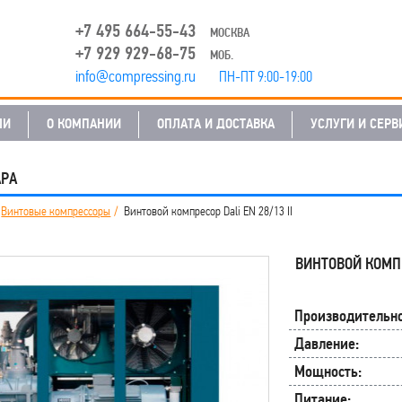
+7 495 664-55-43
МОСКВА
+7 929 929-68-75
МОБ.
info@compressing.ru
ПН-ПТ 9:00-19:00
ЛИ
О КОМПАНИИ
ОПЛАТА И ДОСТАВКА
УСЛУГИ И СЕРВ
АРА
Винтовые компрессоры
Винтовой компресор Dali EN 28/13 II
ВИНТОВОЙ КОМПР
Производительно
Давление:
Мощность:
Питание: