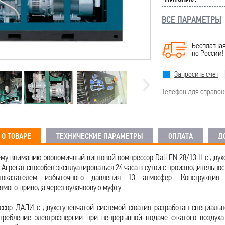
ВСЕ ПАРАМЕТРЫ
Бесплатная
по России
Запросить счет
Телефон для справок
О ТОВАРЕ
ТЕХНИЧЕСКИЕ ПАРАМЕТРЫ
ОПЛАТА
Д
у вниманию экономичный винтовой компрессор Dali EN 28/13 II с двух
Агрегат способен эксплуатироваться 24 часа в сутки с производительност
оказателем избыточного давления 13 атмосфер. Конструкция 
ямого привода через кулачковую муфту.
ссор ДАЛИ с двухступенчатой системой сжатия разработан специальн
отребление электроэнергии при непрерывной подаче сжатого воздуха