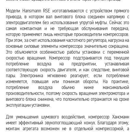
Модели Hansmann RSE изготавливаются с устройством прямого
привода, в котором вал винтового блока соединен напрямую с
электродвигателем без использования упругой муфты. Сейчас это
самая компактная и не требующая обслуживания передача,
которую применяют лишь некоторые производители компрессоров.
При этом, за счет использования частотного регулятора, нагрузка на
основные силовые элементы компрессора значительно сокращена.
Это объясняется особенностью работы установки с переменной
скоростью вращения. Компрессор подстраивается под текущее
потребление воздуха на предприятии, устанавливая
соответствующую скорость двигателя, и как следствие, винтовой
пары. Электроника мгновенно реагирует, если потребление
изменяется, повышая или понижая обороты. На практике,
потребление воздуха обычно ниже максимальной
производительности, поэтому скорость вращения электромотора и
винтового блока снижена, что положительно отражается на сроке
эксплуатации установки.
Для уменьшения шумового воздействия, компрессор Хансманн
имеет эффективный звукопоглощающий кожух. Благодаря этому,
монтаж агрегата возможен не в отдельной компрессорной, а