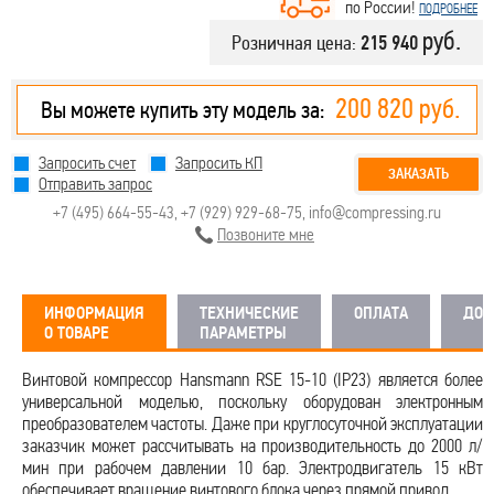
по России!
ПОДРОБНЕЕ
руб.
Розничная цена:
215 940
200 820 руб.
Вы можете купить эту модель за:
Запросить счет
Запросить КП
ЗАКАЗАТЬ
Отправить запрос
+7 (495) 664-55-43
,
+7 (929) 929-68-75
,
info@compressing.ru
Позвоните мне
ИНФОРМАЦИЯ
ТЕХНИЧЕСКИЕ
ОПЛАТА
ДОС
О ТОВАРЕ
ПАРАМЕТРЫ
Винтовой компрессор Hansmann RSE 15-10 (IP23) является более
универсальной моделью, поскольку оборудован электронным
преобразователем частоты. Даже при круглосуточной эксплуатации
заказчик может рассчитывать на производительность до 2000 л/
мин при рабочем давлении 10 бар. Электродвигатель 15 кВт
обеспечивает вращение винтового блока через прямой привод.