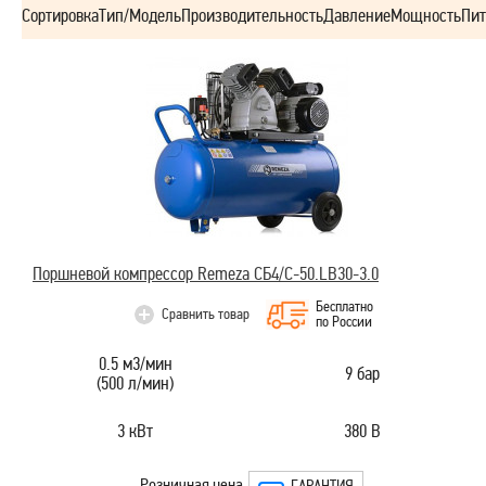
Сортировка
Тип/Модель
Производительность
Давление
Мощность
Пит
Поршневой компрессор Remeza СБ4/С-50.LB30-3.0
Бесплатно
Сравнить товар
по России
0.5 м3/мин
9 бар
(500 л/мин)
3 кВт
380 В
Розничная цена
ГАРАНТИЯ