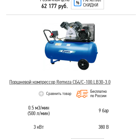
СКИДКИ
62 177 руб.
Поршневой компрессор Remeza СБ4/С-100.LB30-3.0
Бесплатно
Сравнить товар
по России
0.5 м3/мин
9 бар
(500 л/мин)
3 кВт
380 В