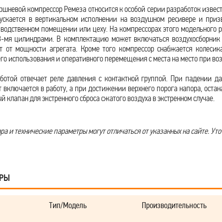
шневой компрессор Ремеза относится к особой серии разработок извест
пускается в вертикальном исполнении на воздушном ресивере и призв
зводственном помещении или цеху. На компрессорах этого модельного
 3-мя цилиндрами. В комплектацию может включаться воздухосборник 
т от мощности агрегата. Кроме того компрессор снабжается колесика
его использования и оперативного перемещения с места на место при в
ботой отвечает реле давления с контактной группой. При падении д
 включается в работу, а при достижении верхнего порога напора, остан
 клапан для экстренного сброса сжатого воздуха в экстренном случае.
а и технические параметры могут отличаться от указанных на сайте. Уто
АРЫ
Тип/Модель
Производительность