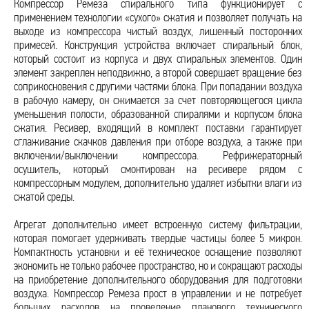
Компрессор Ремеза спирального типа функционирует с
применением технологии «сухого» сжатия и позволяет получать на
выходе из компрессора чистый воздух, лишенный посторонних
примесей. Конструкция устройства включает спиральный блок,
который состоит из корпуса и двух спиральных элементов. Один
элемент закреплен неподвижно, а второй совершает вращение без
соприкосновения с другими частями блока. При попадании воздуха
в рабочую камеру, он сжимается за счет повторяющегося цикла
уменьшения полости, образованной спиралями и корпусом блока
сжатия. Ресивер, входящий в комплект поставки гарантирует
сглаживание скачков давления при отборе воздуха, а также при
включении/выключении компрессора. Рефрижераторный
осушитель, который смонтирован на ресивере рядом с
компрессорным модулем, дополнительно удаляет избытки влаги из
сжатой среды.
Агрегат дополнительно имеет встроенную систему фильтрации,
которая помогает удерживать твердые частицы более 5 микрон.
Компактность установки и её техническое оснащение позволяют
экономить не только рабочее пространство, но и сокращают расходы
на приобретение дополнительного оборудования для подготовки
воздуха. Компрессор Ремеза прост в управлении и не потребует
больших расходов на проведение планового технического