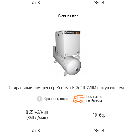
4 кВт
380 В
Узнать цену
Спиральный компрессор Remeza КС5-10-270М с осушителем
Бесплатно
Сравнить товар
по России
0.35 м3/мин
10 бар
(350 л/мин)
4 кВт
380 В