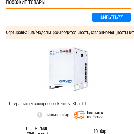
ПОХОЖИЕ ТОВАРЫ
ФИЛЬТРЫ
Сортировка
Тип/Модель
Производительность
Давление
Мощность
Пит
Спиральный компрессор Remeza КС5-10
Бесплатно
Сравнить товар
по России
0.35 м3/мин
10 бар
(350 л/мин)