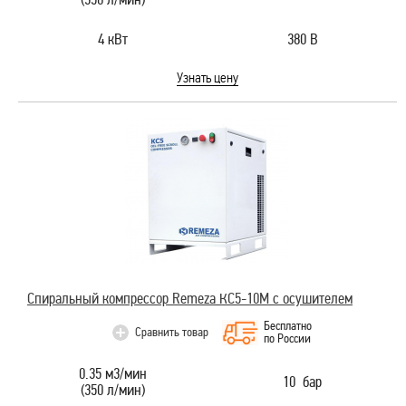
4 кВт
380 В
Узнать цену
Спиральный компрессор Remeza КС5-10М с осушителем
Бесплатно
Сравнить товар
по России
0.35 м3/мин
10 бар
(350 л/мин)