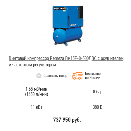
Винтовой компрессор Remeza ВК15E-8-500ДВС с осушителем
и частотным регулятором
Бесплатно
Сравнить товар
по России
1.65 м3/мин
8 бар
(1650 л/мин)
11 кВт
380 В
737 950 руб.