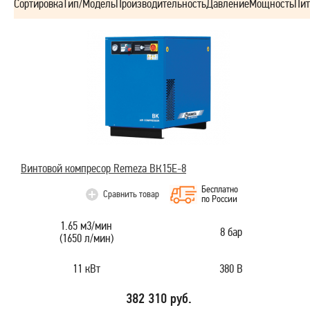
Сортировка
Тип/Модель
Производительность
Давление
Мощность
Пит
Винтовой компресор Remeza ВК15E-8
Бесплатно
Сравнить товар
по России
1.65 м3/мин
8 бар
(1650 л/мин)
11 кВт
380 В
382 310 руб.