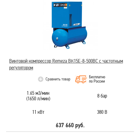
Винтовой компрессор Remeza ВК15E-8-500ВС с частотным
регулятором
Бесплатно
Сравнить товар
по России
1.65 м3/мин
8 бар
(1650 л/мин)
11 кВт
380 В
637 660 руб.