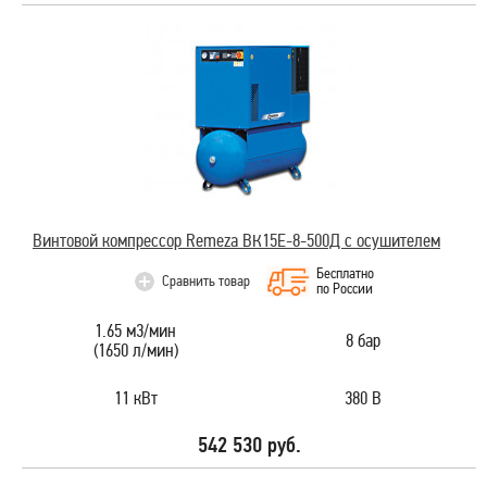
Винтовой компрессор Remeza ВК15E-8-500Д с осушителем
Бесплатно
Сравнить товар
по России
1.65 м3/мин
8 бар
(1650 л/мин)
11 кВт
380 В
542 530 руб.