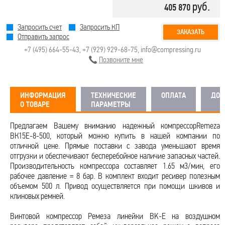
руб.
405 870
Запросить счет
Запросить КП
ЗАКАЗАТЬ
Отправить запрос
+7 (495) 664-55-43
,
+7 (929) 929-68-75
,
info@compressing.ru
Позвоните мне
ИНФОРМАЦИЯ
ТЕХНИЧЕСКИЕ
ОПЛАТА
ДОС
О ТОВАРЕ
ПАРАМЕТРЫ
Предлагаем Вашему вниманию надежный компрессорRemeza
ВК15E-8-500, который можно купить в нашей компании по
отличной цене. Прямые поставки с завода уменьшают время
отгрузки и обеспечивают бесперебойное наличие запасных частей.
Производительность компрессора составляет 1.65 м3/мин, его
рабочее давление = 8 бар. В комплект входит ресивер полезным
объемом 500 л. Привод осуществляется при помощи шкивов и
клиновых ремней.
Винтовой компрессор Ремеза линейки BK-E на воздушном