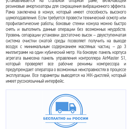
устанавливается на стальной опорной раме, включающей
резиновые амортизаторы для сокращения вибрационного эффекта.
Рама заключена в кожух, который имеет способность высокого
шумоподавления. Если требуется провести технический осмотр или
профилактические работы, боковые стенки кожуха можно быстро
снять и выполнить данные операции без возможных неудобств.
Уровень сепарации установки достаточно высок – двухступенчатая
система очистки сжатой среды позволяет получить на выходе
воздух с минимальным содержанием масляных частиц – до 3
миллиграмм на один кубический метр. На боковую панель корпуса
агрегата вынесена панель управления контроллера AirMaster S1,
который проверяет все рабочие режимы компрессора и
предупреждает оператора о возможных неисправностях в процессе
эксплуатации. Все параметры выводятся на ЖК-дисплей, который
имеет русскоязычный интерфейс.