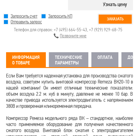
Узнать цену
Запросить счет
Запросить КП
ЗАКАЗАТЬ
Отправить запрос
Телефон для справок:
+7 (495) 664-55-43
,
+7 (929) 929-68-75
Позвоните мне
ИНФОРМАЦИЯ
ТЕХНИЧЕСКИЕ
ОПЛАТА
ДОС
О ТОВАРЕ
ПАРАМЕТРЫ
Если Вам требуется надежная установка для производства сжатого
воздуха, советуем купить винтовой компрессор Remeza ВК20-10 в
нашей компании! Он имеет отличные технические показатели:
объем воздуха 2.2 м. куб в минуту, давление не менее 10 бар. В
качестве привода используется электродвигатель с напряжением
380В и проверенная клиноременная передача.
Компрессор Ремеза модельного ряда ВК – стандартное, наиболее
часто применяемое оборудование для получения качественного
сжатого воздуха. Винтовой блок сжатия с электродвигателем