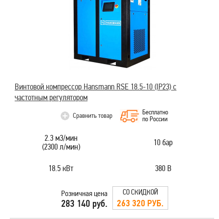
Винтовой компрессор Hansmann RSE 18.5-10 (IP23) с
частотным регулятором
Бесплатно
Сравнить товар
по России
2.3 м3/мин
10 бар
(2300 л/мин)
18.5 кВт
380 В
СО СКИДКОЙ
Розничная цена
263 320 РУБ.
283 140 руб.