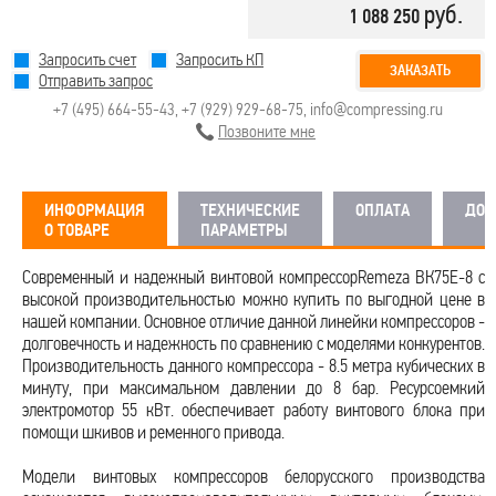
руб.
1 088 250
Запросить счет
Запросить КП
ЗАКАЗАТЬ
Отправить запрос
+7 (495) 664-55-43
,
+7 (929) 929-68-75
,
info@compressing.ru
Позвоните мне
ИНФОРМАЦИЯ
ТЕХНИЧЕСКИЕ
ОПЛАТА
ДОС
О ТОВАРЕ
ПАРАМЕТРЫ
Современный и надежный винтовой компрессорRemeza ВК75E-8 с
высокой производительностью можно купить по выгодной цене в
нашей компании. Основное отличие данной линейки компрессоров -
долговечность и надежность по сравнению с моделями конкурентов.
Производительность данного компрессора - 8.5 метра кубических в
минуту, при максимальном давлении до 8 бар. Ресурсоемкий
электромотор 55 кВт. обеспечивает работу винтового блока при
помощи шкивов и ременного привода.
Модели винтовых компрессоров белорусского производства