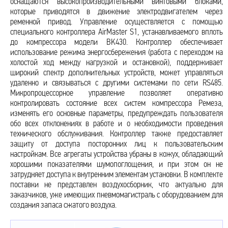
оснащаются высокопроизводительными винтовыми блоками,
которые приводятся в движение электродвигателем через
ременной привод. Управление осуществляется с помощью
специального контроллера AirMaster S1, устанавливаемого вплоть
до компрессора модели BK430. Контроллер обеспечивает
использование режима энергосбережения (работа с переходом на
холостой ход между нагрузкой и остановкой), поддерживает
широкий спектр дополнительных устройств, может управляться
удаленно и связываться с другими системами по сети RS485.
Микропроцессорное управление позволяет оперативно
контролировать состояние всех систем компрессора Ремеза,
изменять его основные параметры, предупреждать пользователя
обо всех отклонениях в работе и о необходимости проведения
технического обслуживания. Контроллер также предоставляет
защиту от доступа посторонних лиц к пользовательским
настройкам. Все агрегаты устройства убраны в кожух, обладающий
хорошими показателями шумопоглощения, и при этом он не
затрудняет доступа к внутренним элементам установки. В комплекте
поставки не представлен воздухосборник, что актуально для
заказчиков, уже имеющих пневмомагистраль с оборудованием для
создания запаса сжатого воздуха.