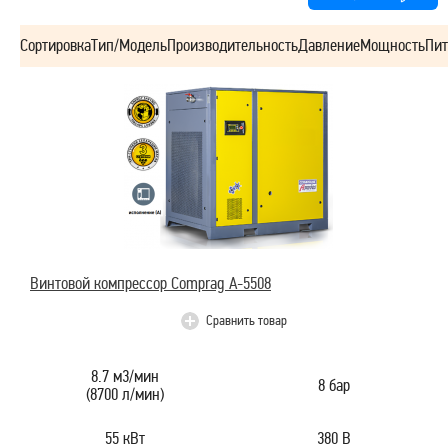
Сортировка
Тип/Модель
Производительность
Давление
Мощность
Пит
Винтовой компрессор Comprag A-5508
Сравнить товар
8.7 м3/мин
8 бар
(8700 л/мин)
55 кВт
380 В