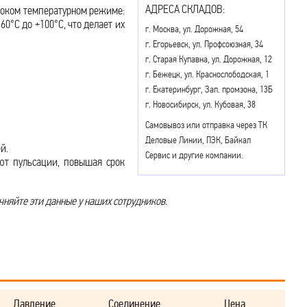
АДРЕСА СКЛАДОВ:
роком температурном режиме:
60°С до +100°С, что делает их
г. Москва, ул. Дорожная, 54
г. Егорьевск, ул. Профсоюзная, 34
г. Старая Купавна, ул. Дорожная, 12
г. Бежецк, ул. Краснослободская, 1
г. Екатеринбург, Зап. промзона, 13Б
г. Новосибирск, ул. Кубовая, 38
Самовывоз или отправка через ТК
Деловые Линии, ПЭК, Байкал
й.
Сервис и другие компании.
ют пульсации, повышая срок
чняйте эти данные у наших сотрудников.
Давление
Соединение
Цена