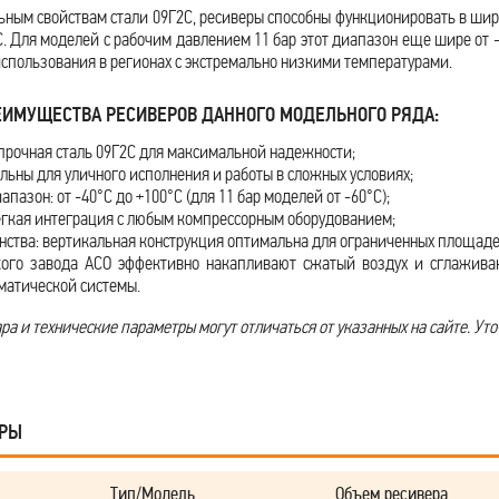
ьным свойствам стали 09Г2С, ресиверы способны функционировать в ши
С. Для моделей с рабочим давлением 11 бар этот диапазон еще шире от -
спользования в регионах с экстремально низкими температурами.
ИМУЩЕСТВА РЕСИВЕРОВ ДАННОГО МОДЕЛЬНОГО РЯДА:
прочная сталь 09Г2С для максимальной надежности;
льны для уличного исполнения и работы в сложных условиях;
пазон: от -40°С до +100°С (для 11 бар моделей от -60°С);
егкая интеграция с любым компрессорным оборудованием;
нства: вертикальная конструкция оптимальна для ограниченных площаде
ого завода АСО эффективно накапливают сжатый воздух и сглажива
матической системы.
а и технические параметры могут отличаться от указанных на сайте. Уто
АРЫ
Тип/Модель
Объем ресивера