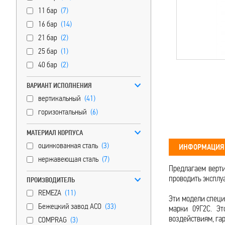
11 бар
(7)
16 бар
(14)
21 бар
(2)
25 бар
(1)
40 бар
(2)
ВАРИАНТ ИСПОЛНЕНИЯ
вертикальный
(41)
горизонтальный
(6)
МАТЕРИАЛ КОРПУСА
оцинкованная сталь
(3)
ИНФОРМАЦИЯ 
нержавеющая сталь
(7)
Предлагаем верти
проводить эксплу
ПРОИЗВОДИТЕЛЬ
REMEZA
(11)
Эти модели специ
Бежецкий завод АСО
(33)
марки 09Г2С. Эт
воздействиям, га
COMPRAG
(3)