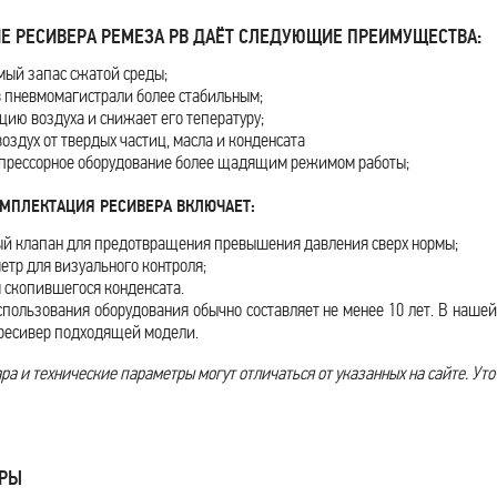
Е РЕСИВЕРА РЕМЕЗА РВ ДАЁТ СЛЕДУЮЩИЕ ПРЕИМУЩЕСТВА:
мый запас сжатой среды;
в пневмомагистрали более стабильным;
цию воздуха и снижает его тепературу;
здух от твердых частиц, масла и конденсата
прессорное оборудование более щадящим режимом работы;
МПЛЕКТАЦИЯ РЕСИВЕРА ВКЛЮЧАЕТ:
й клапан для предотвращения превышения давления сверх нормы;
етр для визуального контроля;
я скопившегося конденсата.
спользования оборудования обычно составляет не менее 10 лет. В наше
 ресивер подходящей модели.
а и технические параметры могут отличаться от указанных на сайте. Уто
АРЫ