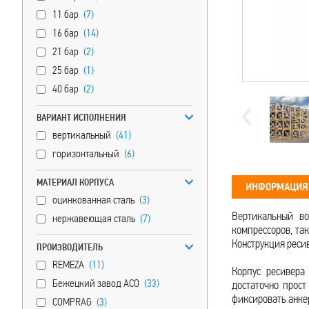
11 бар
(7)
16 бар
(14)
21 бар
(2)
25 бар
(1)
40 бар
(2)
ВАРИАНТ ИСПОЛНЕНИЯ
вертикальный
(41)
горизонтальный
(6)
МАТЕРИАЛ КОРПУСА
ИНФОРМАЦИЯ 
оцинкованная сталь
(3)
Вертикальный во
нержавеющая сталь
(7)
компрессоров, так
Конструкция ресив
ПРОИЗВОДИТЕЛЬ
REMEZA
(11)
Корпус ресивера
Бежецкий завод АСО
(33)
достаточно прост
фиксировать анк
COMPRAG
(3)