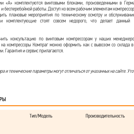
ии «А» комплектуются винтовыми блоками, произведенными в Герма
и бесперебойной работы. Доступ ко всем рабочим элементам компрессор
дить плановые мероприятия по техническому осмотру и обслуживанию
и комплектующие стоят совсем недорого, что делает данный 
.
чить консультацию по винтовым компрессорам у наших менеджеро
 на компрессоры Компраг можно оформить как с вывозом со склада в 
и. Гарантия и сервис прилагаются.
а и технические параметры могут отличаться от указанных на сайте. Уто
АРЫ
Тип/Модель
Производительность