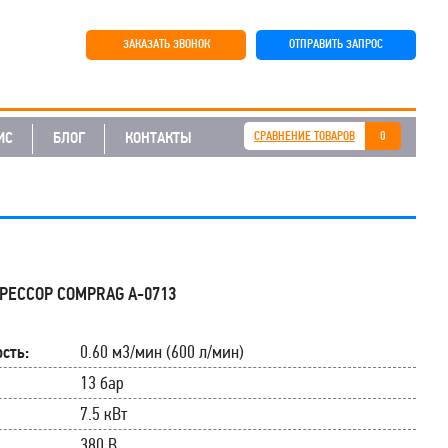
ЗАКАЗАТЬ ЗВОНОК
ОТПРАВИТЬ ЗАПРОС
ИС
БЛОГ
КОНТАКТЫ
СРАВНЕНИЕ ТОВАРОВ
0
РЕССОР COMPRAG A-0713
сть:
0.60 м3/мин (600 л/мин)
13 бар
7.5 кВт
380 В