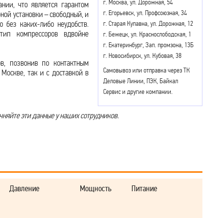
г. Москва, ул. Дорожная, 54
нии, что является гарантом
г. Егорьевск, ул. Профсоюзная, 34
ной установки – свободный, и
 без каких-либо неудобств.
г. Старая Купавна, ул. Дорожная, 12
тип компрессоров вдвойне
г. Бежецк, ул. Краснослободская, 1
г. Екатеринбург, Зап. промзона, 13Б
г. Новосибирск, ул. Кубовая, 38
в, позвонив по контактным
Самовывоз или отправка через ТК
Москве, так и с доставкой в
Деловые Линии, ПЭК, Байкал
Сервис и другие компании.
чняйте эти данные у наших сотрудников.
Давление
Мощность
Питание