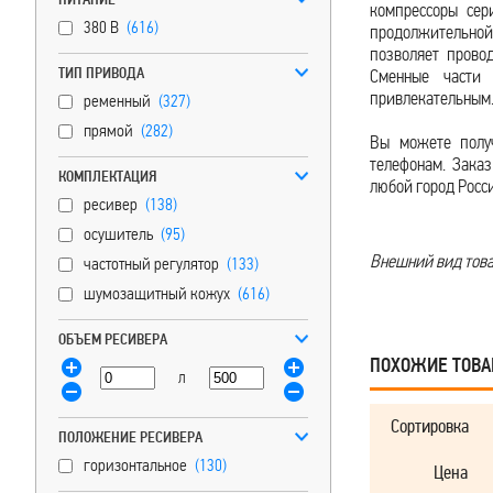
компрессоры сер
380 В
(616)
продолжительной 
позволяет прово
ТИП ПРИВОДА
Сменные части 
привлекательным
ременный
(327)
прямой
(282)
Вы можете полу
телефонам. Заказ
КОМПЛЕКТАЦИЯ
любой город Росси
ресивер
(138)
осушитель
(95)
Внешний вид товар
частотный регулятор
(133)
шумозащитный кожух
(616)
ОБЪЕМ РЕСИВЕРА
ПОХОЖИЕ ТОВ
л
Сортировка
ПОЛОЖЕНИЕ РЕСИВЕРА
горизонтальное
(130)
Цена