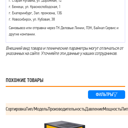
г. Старая Купавна, ул. Дорожная, 12
г. Бежецк, ул. Краснослободская, 1
г. Екатеринбург, Зап. промзона, 13Б
г. Новосибирск, ул. Кубовая, 38
Самовывоз или отправка через ТК Деловые Линии, ПЭК, Байкал Сервис и
другие компании.
Внешний вид товара и технические параметры могут отличаться от
указанных на сайте. Уточняйте эти данные у наших сотрудников.
ПОХОЖИЕ ТОВАРЫ
ФИЛЬТРЫ
Сортировка
Тип/Модель
Производительность
Давление
Мощность
Пит