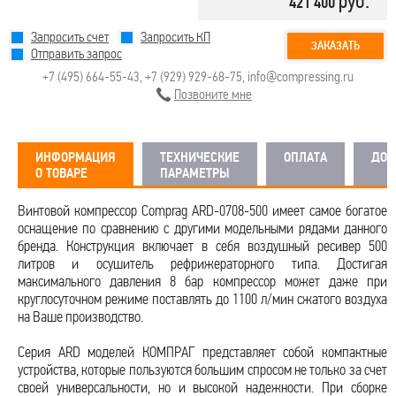
руб.
421 400
Запросить счет
Запросить КП
ЗАКАЗАТЬ
Отправить запрос
+7 (495) 664-55-43
,
+7 (929) 929-68-75
,
info@compressing.ru
Позвоните мне
ИНФОРМАЦИЯ
ТЕХНИЧЕСКИЕ
ОПЛАТА
ДОС
О ТОВАРЕ
ПАРАМЕТРЫ
Винтовой компрессор Comprag ARD-0708-500 имеет самое богатое
оснащение по сравнению с другими модельными рядами данного
бренда. Конструкция включает в себя воздушный ресивер 500
литров и осушитель рефрижераторного типа. Достигая
максимального давления 8 бар компрессор может даже при
круглосуточном режиме поставлять до 1100 л/мин сжатого воздуха
на Ваше производство.
Серия ARD моделей КОМПРАГ представляет собой компактные
устройства, которые пользуются большим спросом не только за счет
своей универсальности, но и высокой надежности. При сборке