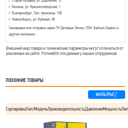
г. Старая Купавна, ул. Дорожная, 12
г. Бежецк, ул. Краснослободская, 1
г. Екатеринбург, Зап. промзона, 13Б
г. Новосибирск, ул. Кубовая, 38
Самовывоз или отправка через ТК Деловые Линии, ПЭК, Байкал Сервис и
другие компании.
Внешний вид товара и технические параметры могут отличаться от
указанных на сайте. Уточняйте эти данные у наших сотрудников.
ПОХОЖИЕ ТОВАРЫ
ФИЛЬТРЫ
Сортировка
Тип/Модель
Производительность
Давление
Мощность
Пит