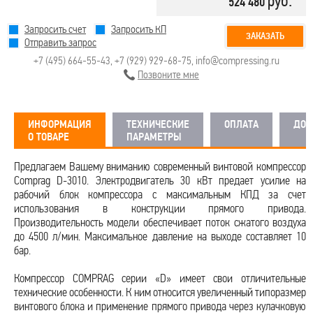
руб.
524 480
Запросить счет
Запросить КП
ЗАКАЗАТЬ
Отправить запрос
+7 (495) 664-55-43
,
+7 (929) 929-68-75
,
info@compressing.ru
Позвоните мне
ИНФОРМАЦИЯ
ТЕХНИЧЕСКИЕ
ОПЛАТА
ДОС
О ТОВАРЕ
ПАРАМЕТРЫ
Предлагаем Вашему вниманию современный винтовой компрессор
Comprag D-3010. Электродвигатель 30 кВт предает усилие на
рабочий блок компрессора с максимальным КПД за счет
использования в конструкции прямого привода.
Производительность модели обеспечивает поток сжатого воздуха
до 4500 л/мин. Максимальное давление на выходе составляет 10
бар.
Компрессор COMPRAG серии «D» имеет свои отличительные
технические особенности. К ним относится увеличенный типоразмер
винтового блока и применение прямого привода через кулачковую