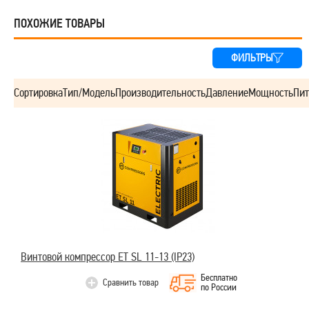
ПОХОЖИЕ ТОВАРЫ
ФИЛЬТРЫ
Сортировка
Тип/Модель
Производительность
Давление
Мощность
Пит
Винтовой компрессор ET SL 11-13 (IP23)
Бесплатно
Сравнить товар
по России