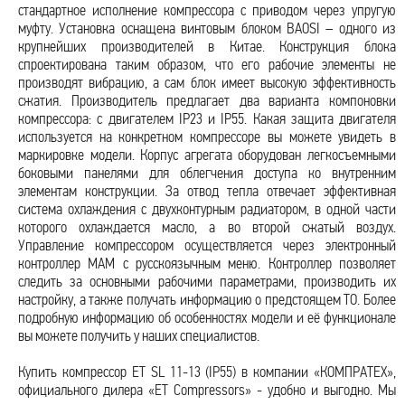
стандартное исполнение компрессора с приводом через упругую
муфту. Установка оснащена винтовым блоком BAOSI – одного из
крупнейших производителей в Китае. Конструкция блока
спроектирована таким образом, что его рабочие элементы не
производят вибрацию, а сам блок имеет высокую эффективность
сжатия. Производитель предлагает два варианта компоновки
компрессора: с двигателем IP23 и IP55. Какая защита двигателя
используется на конкретном компрессоре вы можете увидеть в
маркировке модели. Корпус агрегата оборудован легкосъемными
боковыми панелями для облегчения доступа ко внутренним
элементам конструкции. За отвод тепла отвечает эффективная
система охлаждения с двухконтурным радиатором, в одной части
которого охлаждается масло, а во второй сжатый воздух.
Управление компрессором осуществляется через электронный
контроллер МАМ с русскоязычным меню. Контроллер позволяет
следить за основными рабочими параметрами, производить их
настройку, а также получать информацию о предстоящем ТО. Более
подробную информацию об особенностях модели и её функционале
вы можете получить у наших специалистов.
Купить компрессор ET SL 11-13 (IP55) в компании «КОМПРАТЕХ»,
официального дилера «ET Compressors» - удобно и выгодно. Мы