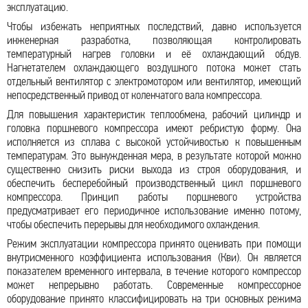
эксплуатацию.
Чтобы избежать неприятных последствий, давно используется
инженерная разработка, позволяющая контролировать
температурный нагрев головки и её охлаждающий обдув.
Нагнетателем охлаждающего воздушного потока может стать
отдельный вентилятор с электромотором или вентилятор, имеющий
непосредственный привод от коленчатого вала компрессора.
Для повышения характеристик теплообмена, рабочий цилиндр и
головка поршневого компрессора имеют ребристую форму. Она
исполняется из сплава с высокой устойчивостью к повышенным
температурам. Это вынужденная мера, в результате которой можно
существенно снизить риски выхода из строя оборудования, и
обеспечить бесперебойный производственный цикл поршневого
компрессора. Принцип работы поршневого устройства
предусматривает его периодичное использование именно потому,
чтобы обеспечить перерывы для необходимого охлаждения.
Режим эксплуатации компрессора принято оценивать при помощи
внутрисменного коэффициента использования (Кви). Он является
показателем временного интервала, в течение которого компрессор
может непрерывно работать. Современные компрессорное
оборудование принято классифицировать на три основных режима