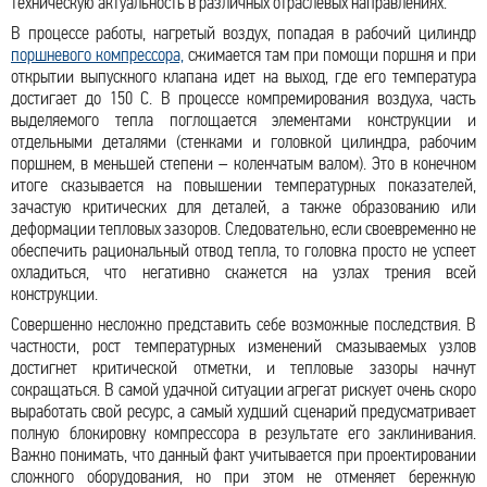
техническую актуальность в различных отраслевых направлениях.
В процессе работы, нагретый воздух, попадая в рабочий цилиндр
поршневого компрессора,
сжимается там при помощи поршня и при
открытии выпускного клапана идет на выход, где его температура
достигает до 150 С. В процессе компремирования воздуха, часть
выделяемого тепла поглощается элементами конструкции и
отдельными деталями (стенками и головкой цилиндра, рабочим
поршнем, в меньшей степени – коленчатым валом). Это в конечном
итоге сказывается на повышении температурных показателей,
зачастую критических для деталей, а также образованию или
деформации тепловых зазоров. Следовательно, если своевременно не
обеспечить рациональный отвод тепла, то головка просто не успеет
охладиться, что негативно скажется на узлах трения всей
конструкции.
Совершенно несложно представить себе возможные последствия. В
частности, рост температурных изменений смазываемых узлов
достигнет критической отметки, и тепловые зазоры начнут
сокращаться. В самой удачной ситуации агрегат рискует очень скоро
выработать свой ресурс, а самый худший сценарий предусматривает
полную блокировку компрессора в результате его заклинивания.
Важно понимать, что данный факт учитывается при проектировании
сложного оборудования, но при этом не отменяет бережную