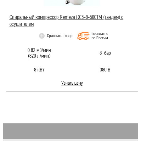
Спиральный компрессор Remeza КС5-8-500ТМ (тандем) с
осушителем
Бесплатно
Сравнить товар
по России
0.82 м3/мин
8 бар
(820 л/мин)
8 кВт
380 В
Узнать цену