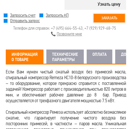
Узнать цену
Запросить счет
Запросить КП
ЗАКАЗАТЬ
Отправить запрос
Телефон для справок:
+7 (495) 664-55-43
,
+7 (929) 929-68-75
Позвоните мне
ИНФОРМАЦИЯ
ТЕХНИЧЕСКИЕ
ОПЛАТА
ДОС
О ТОВАРЕ
ПАРАМЕТРЫ
Если Вам нужен чистый сжатый воздух без примесей масла,
спиральный компрессор Remeza КС10-8 белорусского производства
– то оборудование, которое прекрасно справится с поставленной
задачей! Компрессор работает с производительностью 820 литров в
мин, и обеспечивает рабочее давление до 8 бар. Привод
осуществляется от трехфазного двигателя мощностью 7.5 кВт.
Спиральный компрессор Ремеза использует абсолютно безмасляное
сжатие, что гарантирует получение чистого воздуха без
посторонних примесей, в частности – паров масла. Уникальная