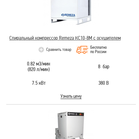
Спиральный компрессор Remeza КС10-8М с осушителем
Бесплатно
Сравнить товар
по России
0.82 м3/мин
8 бар
(820 л/мин)
7.5 кВт
380 В
Узнать цену