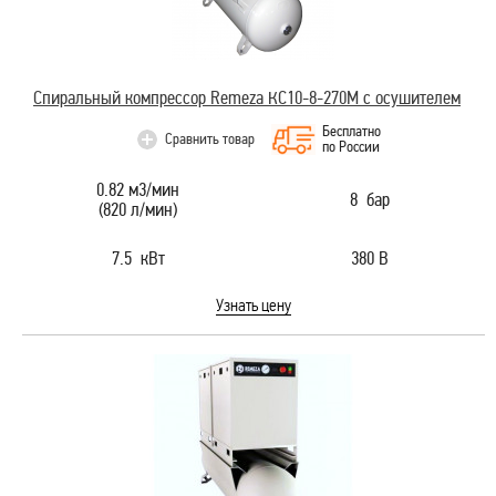
Спиральный компрессор Remeza КС10-8-270М с осушителем
Бесплатно
Сравнить товар
по России
0.82 м3/мин
8 бар
(820 л/мин)
7.5 кВт
380 В
Узнать цену