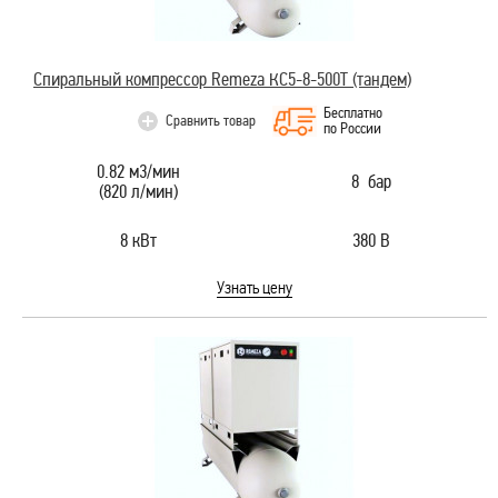
Спиральный компрессор Remeza КС5-8-500Т (тандем)
Бесплатно
Сравнить товар
по России
0.82 м3/мин
8 бар
(820 л/мин)
8 кВт
380 В
Узнать цену