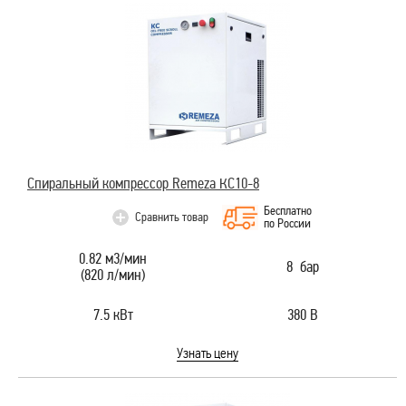
Спиральный компрессор Remeza КС10-8
Бесплатно
Сравнить товар
по России
0.82 м3/мин
8 бар
(820 л/мин)
7.5 кВт
380 В
Узнать цену