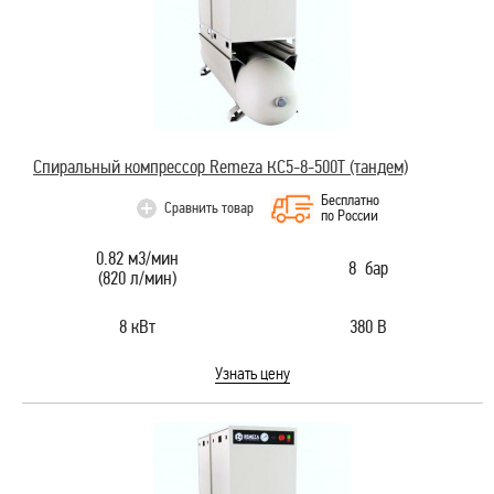
Спиральный компрессор Remeza КС5-8-500Т (тандем)
Бесплатно
Сравнить товар
по России
0.82 м3/мин
8 бар
(820 л/мин)
8 кВт
380 В
Узнать цену