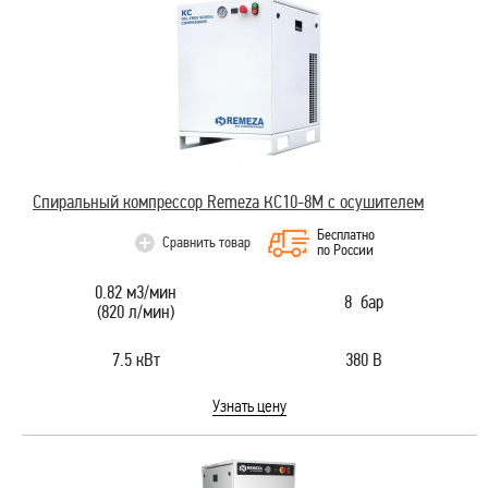
Спиральный компрессор Remeza КС10-8М с осушителем
Бесплатно
Сравнить товар
по России
0.82 м3/мин
8 бар
(820 л/мин)
7.5 кВт
380 В
Узнать цену