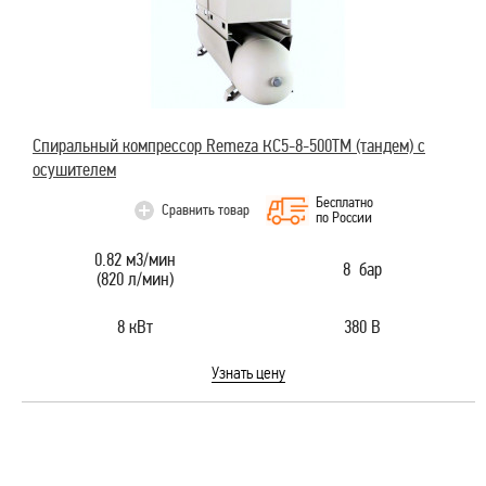
Спиральный компрессор Remeza КС5-8-500ТМ (тандем) с
осушителем
Бесплатно
Сравнить товар
по России
0.82 м3/мин
8 бар
(820 л/мин)
8 кВт
380 В
Узнать цену