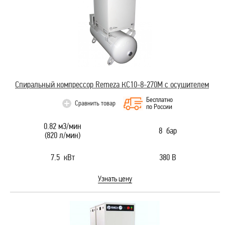
Спиральный компрессор Remeza КС10-8-270М с осушителем
Бесплатно
Сравнить товар
по России
0.82 м3/мин
8 бар
(820 л/мин)
7.5 кВт
380 В
Узнать цену