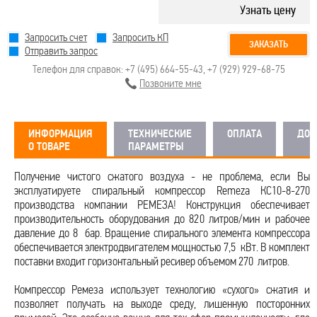
Узнать цену
Запросить счет
Запросить КП
ЗАКАЗАТЬ
Отправить запрос
Телефон для справок:
+7 (495) 664-55-43
,
+7 (929) 929-68-75
Позвоните мне
ИНФОРМАЦИЯ
ТЕХНИЧЕСКИЕ
ОПЛАТА
ДОС
О ТОВАРЕ
ПАРАМЕТРЫ
Получение чистого сжатого воздуха - не проблема, если Вы
эксплуатируете спиральный компрессор Remeza КС10-8-270
производства компании РЕМЕЗА! Конструкция обеспечивает
производительность оборудования до 820 литров/мин и рабочее
давление до 8 бар. Вращение спирального элемента компрессора
обеспечивается электродвигателем мощностью 7,5 кВт. В комплект
поставки входит горизонтальный ресивер объемом 270 литров.
Компрессор Ремеза использует технологию «сухого» сжатия и
позволяет получать на выходе среду, лишенную посторонних