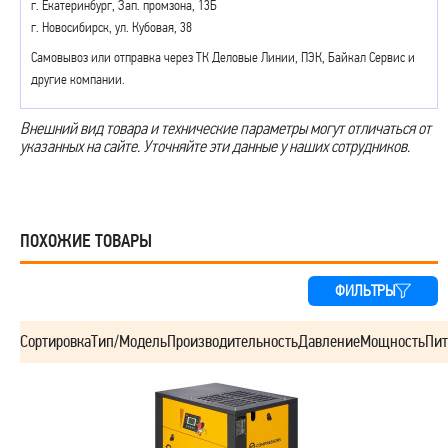
г. Екатеринбург, Зап. промзона, 13Б
г. Новосибирск, ул. Кубовая, 38
Самовывоз или отправка через ТК Деловые Линии, ПЭК, Байкал Сервис и
другие компании.
Внешний вид товара и технические параметры могут отличаться от
указанных на сайте. Уточняйте эти данные у наших сотрудников.
ПОХОЖИЕ ТОВАРЫ
ФИЛЬТРЫ
Сортировка
Тип/Модель
Производительность
Давление
Мощность
Пит