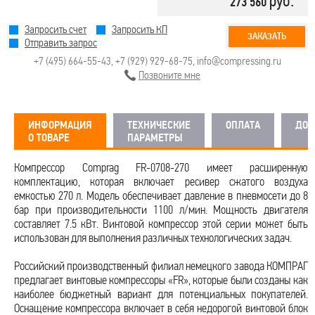
руб.
273 560
Запросить счет
Запросить КП
ЗАКАЗАТЬ
Отправить запрос
+7 (495) 664-55-43
,
+7 (929) 929-68-75
,
info@compressing.ru
Позвоните мне
ИНФОРМАЦИЯ
ТЕХНИЧЕСКИЕ
ОПЛАТА
ДОС
О ТОВАРЕ
ПАРАМЕТРЫ
Компрессор Comprag FR-0708-270 имеет расширенную
комплектацию, которая включает ресивер сжатого воздуха
емкостью 270 л. Модель обеспечивает давление в пневмосети до 8
бар при производительности 1100 л/мин. Мощность двигателя
составляет 7.5 кВт. Винтовой компрессор этой серии может быть
использован для выполнения различных технологических задач.
Российский производственный филиал немецкого завода КОМПРАГ
предлагает винтовые компрессоры «FR», которые были созданы как
наиболее бюджетный вариант для потенциальных покупателей.
Оснащение компрессора включает в себя недорогой винтовой блок