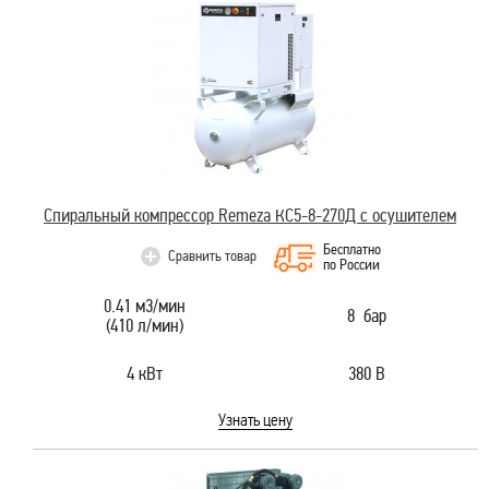
Спиральный компрессор Remeza КС5-8-270Д с осушителем
Бесплатно
Сравнить товар
по России
0.41 м3/мин
8 бар
(410 л/мин)
4 кВт
380 В
Узнать цену