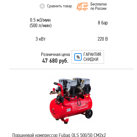
Бесплатно
Сравнить товар
по России
0.5 м3/мин
8 бар
(500 л/мин)
3 кВт
220 В
Розничная цена
ГАРАНТИЯ
СКИДКИ
47 680 руб.
Поршневой компрессор Fubag OLS 500/50 CM2х2