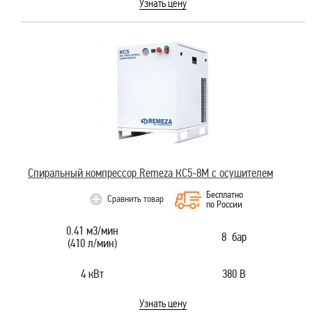
Узнать цену
Спиральный компрессор Remeza КС5-8М с осушителем
Бесплатно
Сравнить товар
по России
0.41 м3/мин
8 бар
(410 л/мин)
4 кВт
380 В
Узнать цену