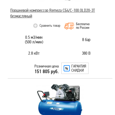
Поршневой компрессор Remeza СБ4/С-100.OLD20-3T
безмасляный
Бесплатно
Сравнить товар
по России
0.5 м3/мин
8 бар
(500 л/мин)
2.8 кВт
380 В
Розничная цена
ГАРАНТИЯ
СКИДКИ
151 805 руб.