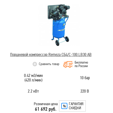
Поршневой компрессор Remeza СБ4/С-100.LВ30 АB
Бесплатно
Сравнить товар
по России
0.42 м3/мин
10 бар
(420 л/мин)
2.2 кВт
220 В
Розничная цена
ГАРАНТИЯ
СКИДКИ
61 692 руб.