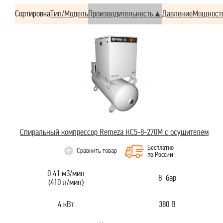
Сортировка
Тип/Модель
Производительность
Давление
Мощност
Спиральный компрессор Remeza КС5-8-270М с осушителем
Бесплатно
Сравнить товар
по России
0.41 м3/мин
8 бар
(410 л/мин)
4 кВт
380 В