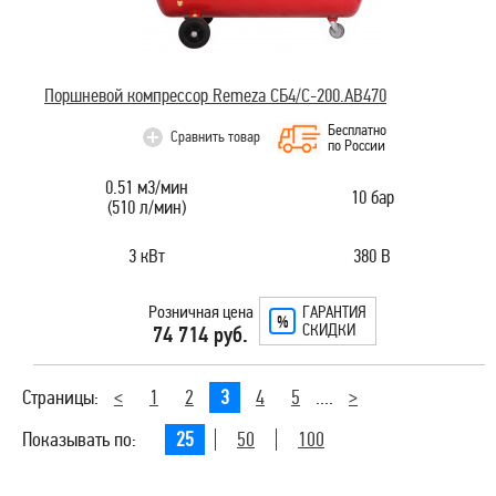
Поршневой компрессор Remeza СБ4/С-200.АВ470
Бесплатно
Сравнить товар
по России
0.51 м3/мин
10 бар
(510 л/мин)
3 кВт
380 В
Розничная цена
ГАРАНТИЯ
СКИДКИ
74 714 руб.
Страницы:
<
1
2
3
4
5
....
>
Показывать по:
25
50
100