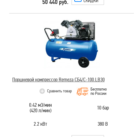
СКИДКИ
50 440 руб.
Поршневой компрессор Remeza СБ4/С-100.LB30
Бесплатно
Сравнить товар
по России
0.42 м3/мин
10 бар
(420 л/мин)
2.2 кВт
380 В