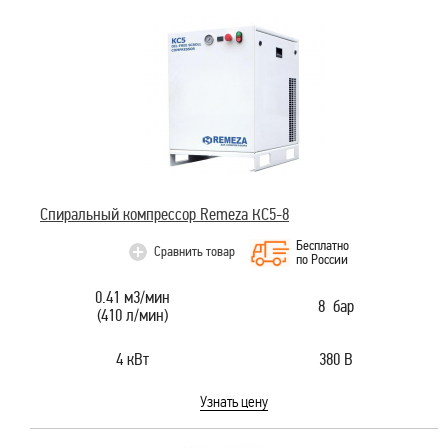
Спиральный компрессор Remeza КС5-8
Бесплатно
Сравнить товар
по России
0.41 м3/мин
8 бар
(410 л/мин)
4 кВт
380 В
Узнать цену