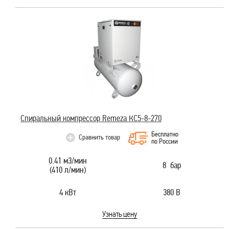
Спиральный компрессор Remeza КС5-8-270
Бесплатно
Сравнить товар
по России
0.41 м3/мин
8 бар
(410 л/мин)
4 кВт
380 В
Узнать цену